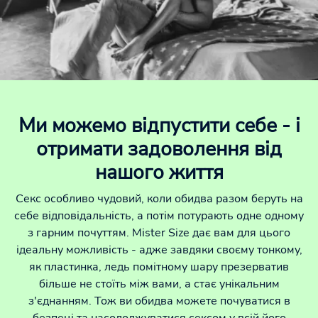
Ми можемо відпустити себе - і
отримати задоволення від
нашого життя
Секс особливо чудовий, коли обидва разом беруть на
себе відповідальність, а потім потурають одне одному
з гарним почуттям. Mister Size дає вам для цього
ідеальну можливість - адже завдяки своєму тонкому,
як пластинка, ледь помітному шару презерватив
більше не стоїть між вами, а стає унікальним
з'єднанням. Тож ви обидва можете почуватися в
безпеці та насолоджуватися сексом у всій його