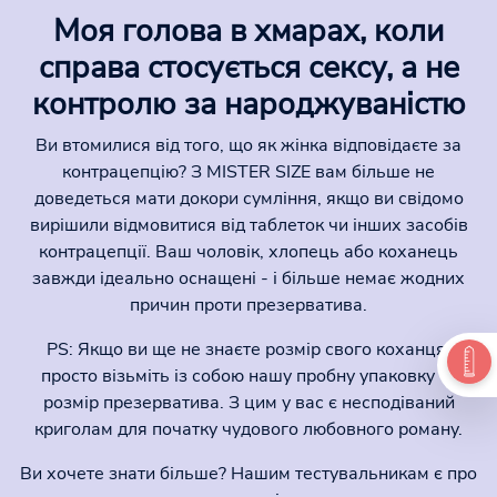
Моя голова в хмарах, коли
справа стосується сексу, а не
контролю за народжуваністю
Ви втомилися від того, що як жінка відповідаєте за
контрацепцію? З MISTER SIZE вам більше не
доведеться мати докори сумління, якщо ви свідомо
вирішили відмовитися від таблеток чи інших засобів
контрацепції. Ваш чоловік, хлопець або коханець
завжди ідеально оснащені - і більше немає жодних
причин проти презерватива.
PS: Якщо ви ще не знаєте розмір свого коханця,
просто візьміть із собою нашу пробну упаковку та
розмір презерватива. З цим у вас є несподіваний
криголам для початку чудового любовного роману.
Ви хочете знати більше? Нашим тестувальникам є про