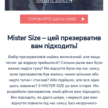
ЧИТАЙТЕ ЗАРАЗ
СПРОБУЙТЕ ЩОСЬ НОВЕ
Mister Size – цей презерватив
вам підходить!
Вибір презервативів майже величезний, але якщо
чесно: де відразу прийшлося? Скільки разів вам було
важко надіти гуму? Які відчуття були під час сексу,
коли презерватив був якимсь чином вільним або
надто тугим і стискав? Або підійшло, але все одно
щось заважає? З MISTER SIZE це вже історія. Ми
розробили презерватив, який дійсно вам підходить.
Він підходить, як друга шкіра, і нарешті дає вам
відчуття повноти під час сексу. Без незручного