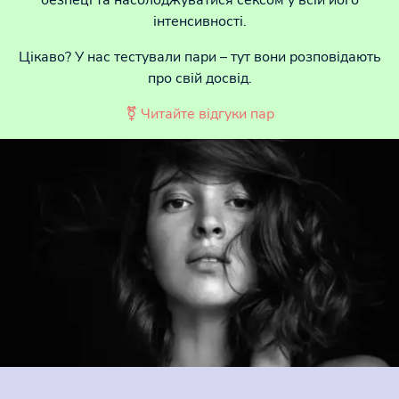
інтенсивності.
Цікаво? У нас тестували пари – тут вони розповідають
про свій досвід.
⚧ Читайте відгуки пар