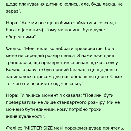
щодо планування дитини: колись, але, будь ласка, не
зараз".
Нора: "Але ми все ще любимо займатися сексом, і
багато (сміється). Тому ми повинні бути дуже
обережними".
Фелікс: "Мені нелегко вибрати презерватив, бо в
мене не середній розмір пеніса. З нами вже двічі
траплялося, що презерватив сповзав під час сексу.
Кожного разу це був повний безлад, і це ще довго
залишалося стресом для нас обох після цього. Саме
те, чого ви не хочете під час сексу".
Нора: "У якийсь момент я сказала: "Повинні бути
презервативи не лише стандартного розміру. Ми не
можемо бути єдиними, кому потрібно трохи
індивідуальності".
Фелікс: "MISTER SIZE мені порекомендував приятель.