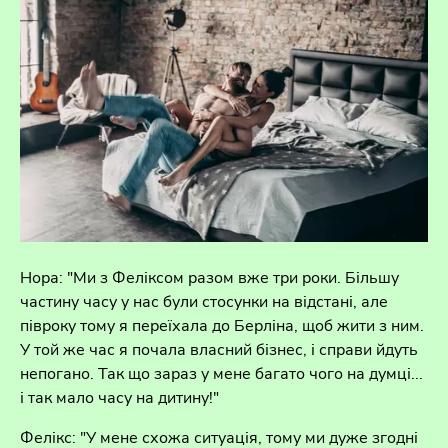
Нора: "Ми з Феліксом разом вже три роки. Більшу
частину часу у нас були стосунки на відстані, але
півроку тому я переїхала до Берліна, щоб жити з ним.
У той же час я почала власний бізнес, і справи йдуть
непогано. Так що зараз у мене багато чого на думці...
і так мало часу на дитину!"
Фелікс: "У мене схожа ситуація, тому ми дуже згодні