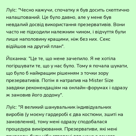
Луїс: "Чесно кажучи, спочатку я був досить скептично
налаштований. Це було давно, але у мене був
невдалий досвід використання презервативів. Вони
часто не підходили належним чином, і відчуття були
лише наполовину кращими, ніж без них. Секс
відійшов на другий план".
Йоханна: "Це те, що мене зачепило. Я не хотіла
погіршувати те, що у нас було. Тому я почала шукати,
що було б найкращим рішенням з точки зору
презервативів. Потім я натрапив на Mister Size
завдяки рекомендаціям на онлайн-форумах і одразу
ж замовив його додому".
Луїс: "Я великий шанувальник індивідуальних
виробів (у моєму гардеробі є два костюми, зшиті на
замовлення), тому мені одразу сподобалася
процедура вимірювання. Презервативи, які мені