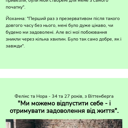
привезли, були ніби створені для мене з самого
початку".
Йоханна: "Перший раз з презервативом після такого
довгого часу без нього, мені було дуже цікаво, чи
будемо ми задоволені. Але всі мої побоювання
зникли через кілька хвилин. Було так само добре, як і
завжди".
Фелікс та Нора - 34 та 27 років, з Віттенберга
"Ми можемо відпустити себе - і
отримувати задоволення від життя".