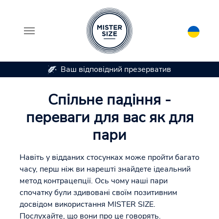
ватив
Презервативи доступні в 7 розмірах
Skip to main content
Спільне падіння -
переваги для вас як для
пари
Навіть у відданих стосунках може пройти багато
часу, перш ніж ви нарешті знайдете ідеальний
метод контрацепції. Ось чому наші пари
спочатку були здивовані своїм позитивним
досвідом використання MISTER SIZE.
Послухайте, що вони про це говорять.