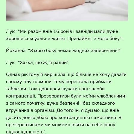
Луїс: "Ми разом вже 16 років і завжди мали дуже
хороше сексуальне життя. Принаймні, з мого боку".
Йоханна: "З мого боку немає жодних заперечень!"
Луїс: "Ха-ха, що ж, я радий".
Однак рік тому я вирішила, що більше не хочу давати
своєму тілу гормони, тому перестала приймати
таблетки. Тож довелося шукати нові засоби
контрацепції. Презервативи були моїми улюбленими
з самого початку: дуже безпечні і без складного
втручання в організм. До того ж, я думаю, що вже
досить довго дбаю про контрацепцію самостійно. З
презервативами ми можемо взяти на себе рівну
відповідальність".