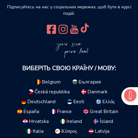
Підписуйтесь на нас у соціальних мережах, щоб бути в курсі
подій.
your size
pure feel
ВИБЕРІТЬ СВОЮ КРАЇНУ / МОВУ:
Belgium
България
Česká republika
Danmark
Deutschland
Eesti
Ελλάς
España
France
Great Britain
Hrvatska
Ireland
Ísland
Italia
Κύπρος
Latvija