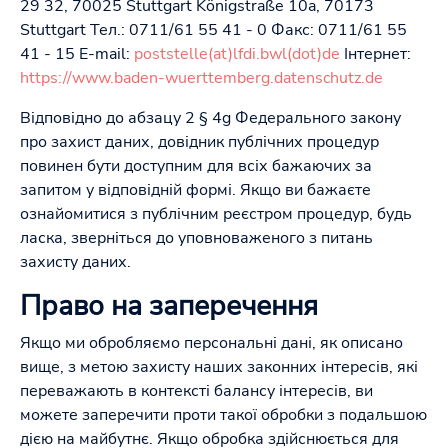
29 32, 70025 Stuttgart Königstraße 10a, 70173
Stuttgart Тел.: 0711/61 55 41 - 0 Факс: 0711/61 55
41 - 15 E-mail:
poststelle(at)lfdi.bwl(dot)de
Інтернет:
https://www.baden-wuerttemberg.datenschutz.de
Відповідно до абзацу 2 § 4g Федерального закону
про захист даних, довідник публічних процедур
повинен бути доступним для всіх бажаючих за
запитом у відповідній формі. Якщо ви бажаєте
ознайомитися з публічним реєстром процедур, будь
ласка, зверніться до уповноваженого з питань
захисту даних.
Право на заперечення
Якщо ми обробляємо персональні дані, як описано
вище, з метою захисту наших законних інтересів, які
переважають в контексті балансу інтересів, ви
можете заперечити проти такої обробки з подальшою
дією на майбутнє. Якщо обробка здійснюється для