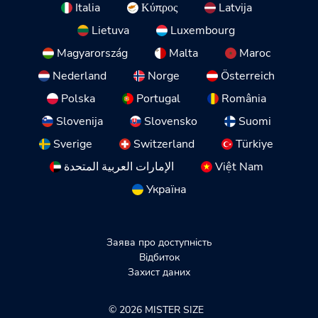
Italia
Κύπρος
Latvija
Lietuva
Luxembourg
Magyarország
Malta
Maroc
Nederland
Norge
Österreich
Polska
Portugal
România
Slovenija
Slovensko
Suomi
Sverige
Switzerland
Türkiye
الإمارات العربية المتحدة
Việt Nam
Україна
Заява про доступність
Відбиток
Захист даних
© 2026 MISTER SIZE