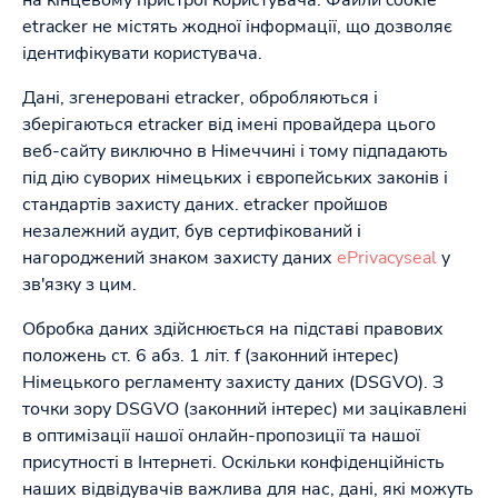
на кінцевому пристрої користувача. Файли cookie
etracker не містять жодної інформації, що дозволяє
ідентифікувати користувача.
Дані, згенеровані etracker, обробляються і
зберігаються etracker від імені провайдера цього
веб-сайту виключно в Німеччині і тому підпадають
під дію суворих німецьких і європейських законів і
стандартів захисту даних. etracker пройшов
незалежний аудит, був сертифікований і
нагороджений знаком захисту даних
ePrivacyseal
у
зв'язку з цим.
Обробка даних здійснюється на підставі правових
положень ст. 6 абз. 1 літ. f (законний інтерес)
Німецького регламенту захисту даних (DSGVO). З
точки зору DSGVO (законний інтерес) ми зацікавлені
в оптимізації нашої онлайн-пропозиції та нашої
присутності в Інтернеті. Оскільки конфіденційність
наших відвідувачів важлива для нас, дані, які можуть