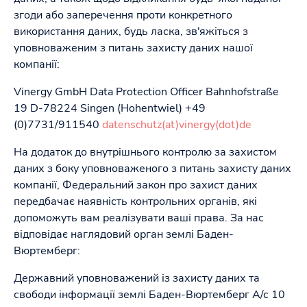
згоди або заперечення проти конкретного
використання даних, будь ласка, зв'яжіться з
уповноваженим з питань захисту даних нашої
компанії:
Vinergy GmbH Data Protection Officer Bahnhofstraße
19 D-78224 Singen (Hohentwiel) +49
(0)7731/911540
datenschutz(at)vinergy(dot)de
На додаток до внутрішнього контролю за захистом
даних з боку уповноваженого з питань захисту даних
компанії, Федеральний закон про захист даних
передбачає наявність контрольних органів, які
допоможуть вам реалізувати ваші права. За нас
відповідає наглядовий орган землі Баден-
Вюртемберг:
Державний уповноважений із захисту даних та
свободи інформації землі Баден-Вюртемберг А/с 10