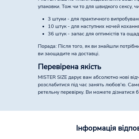
упаковки. Тож чи то для швидкого сексу, ч
3 штуки - для практичного випробуван
10 штук - для наступних ночей коханн
36 штук - запас для оптимістів та ощ
Порада: Після того, як ви знайшли потрібн
ви заощадите на доставці.
Перевірена якість
MISTER SIZE дарує вам абсолютно нові відч
розслабитися під час занять любов'ю. Сам
ретельну перевірку. Ви можете дізнатися 
Інформація відпо