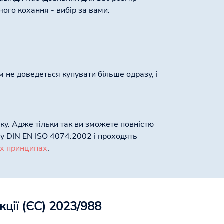
чого кохання - вибір за вами:
м не доведеться купувати більше одразу, і
ку. Адже тільки так ви зможете повністю
ту DIN EN ISO 4074:2002 і проходять
их принципах
.
ції (ЄС) 2023/988