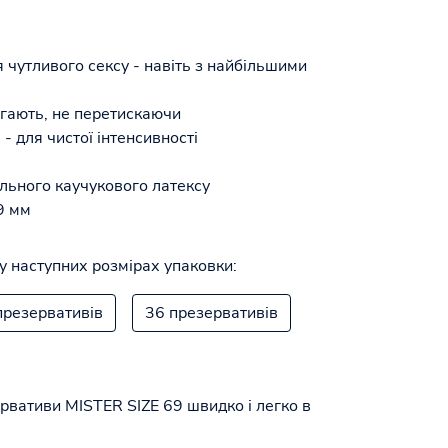
я чутливого сексу - навіть з найбільшими
ягають, не перетискаючи
- для чистої інтенсивності
льного каучукового латексу
9 мм
у наступних розмірах упаковки:
презервативів
36 презервативів
рвативи MISTER SIZE 69 швидко і легко в