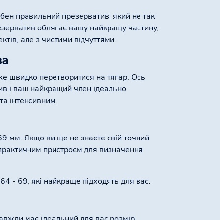
рібен правильний презерватив, який не так
резерватив облягає вашу найкращу частину,
ктів, але з чистими відчуттями.
ва
же швидко перетворитися на тягар. Ось
ив і ваш найкращий член ідеально
та інтенсивним.
69 мм. Якщо ви ще не знаєте свій точний
практичним пристроєм для визначення
64 - 69, які найкраще підходять для вас.
завжди має ідеальний для вас розмір