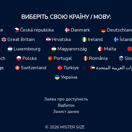
ВИБЕРІТЬ СВОЮ КРАЇНУ / МОВУ:
ия
Česká republika
Danmark
Deutschlan
Great Britain
Hrvatska
Ireland
Íslan
Luxembourg
Magyarország
Malta
ich
Polska
Portugal
România
Slo
ge
Switzerland
Türkiye
ات العربية المتحدة
Україна
Заява про доступність
Відбиток
Захист даних
© 2026 MISTER SIZE