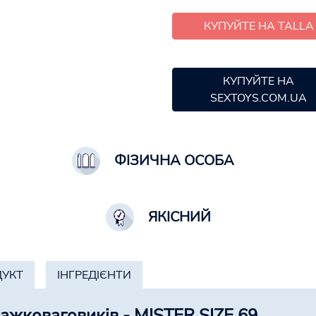
КУПУЙТЕ НА TALLA
КУПУЙТЕ НА
SEXTOYS.COM.UA
ФІЗИЧНА ОСОБА
ЯКІСНИЙ
ДУКТ
ІНГРЕДІЄНТИ
ажковаговиків - MISTER SIZE 69