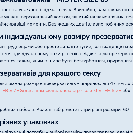
ності та уважності під час сексу. Звичайно, вам також пот
 це як ваш персональний костюм, зшитий на замовлення: п
найяскравіші моменти. Без жодних дратівливих побічних ефе
и індивідуальному розміру презервати
ми труднощами або просто занадто тугий, контрацепція мо
ому індивідуальному розмірі пеніса. Адже коли презерват
вається таким, яким він має бути: безтурботним, природним 
езервативів для кращого сексу
ми різних розмірів презервативів - шириною від 47 мм до 
TER SIZE Smart
,
вимірювальною стрічкою MISTER SIZE
або 
бних наборів. Кожен набір містить три різні розміри, 60 - 
 різних упаковках
дивідуальні потреби у виборі розміру презерватива, але й 