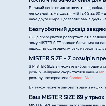
Великий пеніс вимагає почуття відповідаль
легко знайти. На щастя, MISTER SIZE 69 -
наче друга шкіра, і дозволяє вам відчути 
Безтурботний досвід завдяк
Якщо презерватив розгортається з велики
чому MISTER SIZE завжди базується на ваш
підходять один одному, секс нарешті відчу
MISTER SIZE - 7 розмірів пр
З MISTER SIZE ви можете вибрати один з се
розмір, найкраще скористатися нашим
MIS
розміру презерватива
Condom Sizer
.
Ви також можете замовити один з наших про
Ваш MISTER SIZE 69 у трьох
MISTER SIZE не тільки задовольняє ваші ін