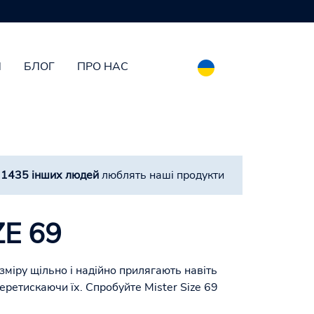
И
БЛОГ
ПРО НАС
а
1435 інших людей
люблять наші продукти
ZE 69
міру щільно і надійно прилягають навіть
 перетискаючи їх. Спробуйте Mister Size 69