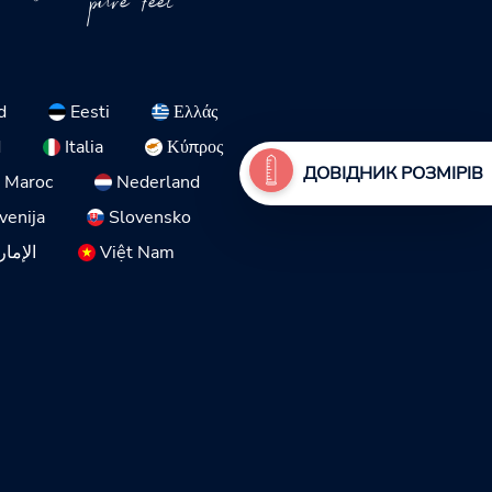
pure feel
d
Eesti
Ελλάς
d
Italia
Κύπρος
ДОВІДНИК РОЗМІРІВ
Maroc
Nederland
venija
Slovensko
الإمار
Việt Nam