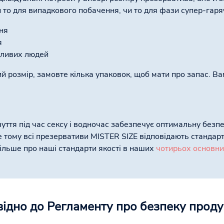
и то для випадкового побачення, чи то для фази супер-гаря
ня
я
адливих людей
ий розмір, замовте кілька упаковок, щоб мати про запас. Ва
уття під час сексу і водночас забезпечує оптимальну безпе
е тому всі презервативи MISTER SIZE відповідають стандар
більше про наші стандарти якості в наших
чотирьох основн
відно до Регламенту про безпеку продук