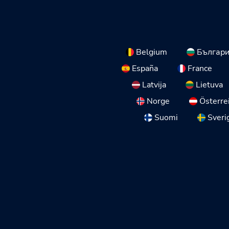
Belgium
Българ
España
France
Latvija
Lietuva
Norge
Österre
Suomi
Sveri