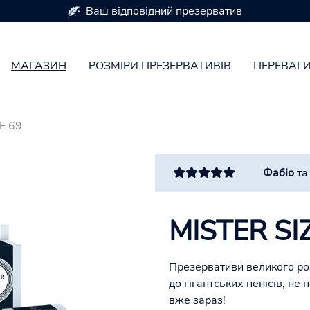
ідповідний презерватив
МАГАЗИН
РОЗМІРИ ПРЕЗЕРВАТИВІВ
ПЕРЕВАГ
E 69
Фабіо
т
MISTER SI
Презервативи великого роз
до гігантських пенісів, не
вже зараз!