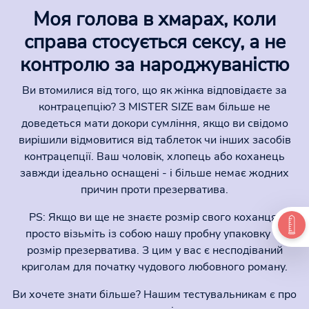
Моя голова в хмарах, коли
справа стосується сексу, а не
контролю за народжуваністю
Ви втомилися від того, що як жінка відповідаєте за
контрацепцію? З MISTER SIZE вам більше не
доведеться мати докори сумління, якщо ви свідомо
вирішили відмовитися від таблеток чи інших засобів
контрацепції. Ваш чоловік, хлопець або коханець
завжди ідеально оснащені - і більше немає жодних
причин проти презерватива.
PS: Якщо ви ще не знаєте розмір свого коханця,
просто візьміть із собою нашу пробну упаковку та
розмір презерватива. З цим у вас є несподіваний
криголам для початку чудового любовного роману.
Ви хочете знати більше? Нашим тестувальникам є про