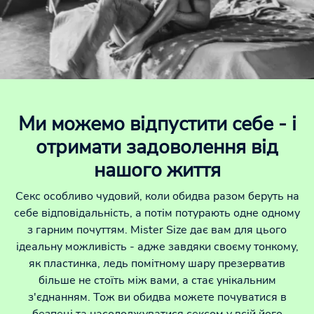
Ми можемо відпустити себе - і
отримати задоволення від
нашого життя
Секс особливо чудовий, коли обидва разом беруть на
себе відповідальність, а потім потурають одне одному
з гарним почуттям. Mister Size дає вам для цього
ідеальну можливість - адже завдяки своєму тонкому,
як пластинка, ледь помітному шару презерватив
більше не стоїть між вами, а стає унікальним
з'єднанням. Тож ви обидва можете почуватися в
безпеці та насолоджуватися сексом у всій його