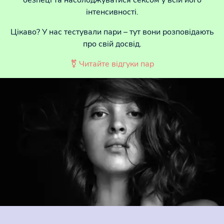
інтенсивності.
Цікаво? У нас тестували пари – тут вони розповідають
про свій досвід.
⚧ Читайте відгуки пар