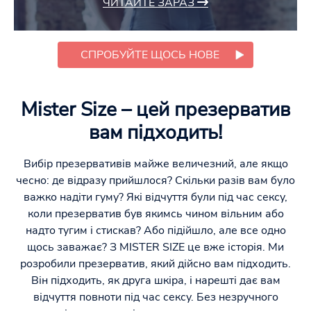
ЧИТАЙТЕ ЗАРАЗ
СПРОБУЙТЕ ЩОСЬ НОВЕ
Mister Size – цей презерватив
вам підходить!
Вибір презервативів майже величезний, але якщо
чесно: де відразу прийшлося? Скільки разів вам було
важко надіти гуму? Які відчуття були під час сексу,
коли презерватив був якимсь чином вільним або
надто тугим і стискав? Або підійшло, але все одно
щось заважає? З MISTER SIZE це вже історія. Ми
розробили презерватив, який дійсно вам підходить.
Він підходить, як друга шкіра, і нарешті дає вам
відчуття повноти під час сексу. Без незручного