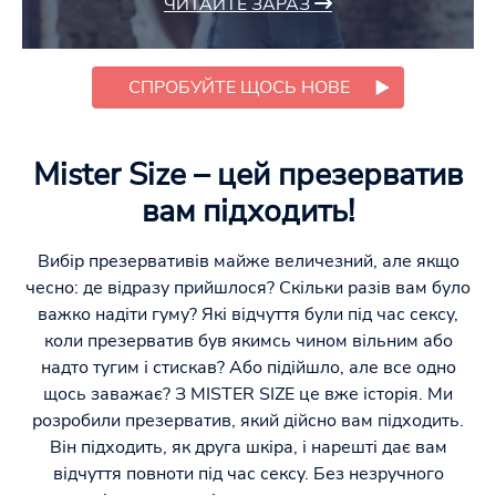
ЧИТАЙТЕ ЗАРАЗ
СПРОБУЙТЕ ЩОСЬ НОВЕ
Mister Size – цей презерватив
вам підходить!
Вибір презервативів майже величезний, але якщо
чесно: де відразу прийшлося? Скільки разів вам було
важко надіти гуму? Які відчуття були під час сексу,
коли презерватив був якимсь чином вільним або
надто тугим і стискав? Або підійшло, але все одно
щось заважає? З MISTER SIZE це вже історія. Ми
розробили презерватив, який дійсно вам підходить.
Він підходить, як друга шкіра, і нарешті дає вам
відчуття повноти під час сексу. Без незручного