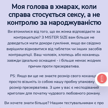
Моя голова в хмарах, коли
справа стосується сексу, а не
контролю за народжуваністю
Ви втомилися від того, що як жінка відповідаєте за
контрацепцію? З MISTER SIZE вам більше не
доведеться мати докори сумління, якщо ви свідомо
вирішили відмовитися від таблеток чи інших засобів
контрацепції. Ваш чоловік, хлопець або коханець
завжди ідеально оснащені - і більше немає жодних
причин проти презерватива.
PS: Якщо ви ще не знаєте розмір свого коханця,
просто візьміть із собою нашу пробну упаковку та
розмір презерватива. З цим у вас є несподіваний
криголам для початку чудового любовного роману.
Ви хочете знати більше? Нашим тестувальникам є про