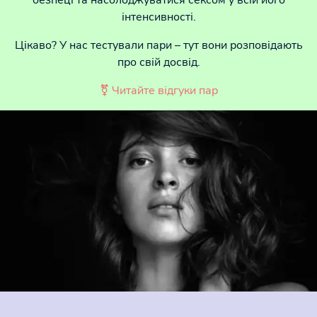
інтенсивності.
Цікаво? У нас тестували пари – тут вони розповідають
про свій досвід.
⚧ Читайте відгуки пар