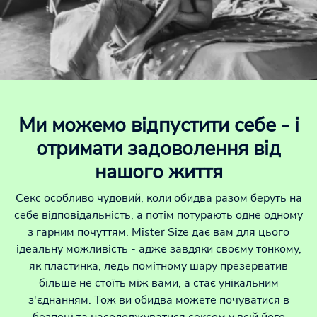
Ми можемо відпустити себе - і
отримати задоволення від
нашого життя
Секс особливо чудовий, коли обидва разом беруть на
себе відповідальність, а потім потурають одне одному
з гарним почуттям. Mister Size дає вам для цього
ідеальну можливість - адже завдяки своєму тонкому,
як пластинка, ледь помітному шару презерватив
більше не стоїть між вами, а стає унікальним
з'єднанням. Тож ви обидва можете почуватися в
безпеці та насолоджуватися сексом у всій його