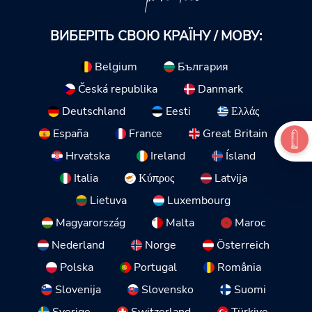
ВИБЕРІТЬ СВОЮ КРАЇНУ / МОВУ:
Belgium
България
Česká republika
Danmark
Deutschland
Eesti
Ελλάς
España
France
Great Britain
Hrvatska
Ireland
Ísland
Italia
Κύπρος
Latvija
Lietuva
Luxembourg
Magyarország
Malta
Maroc
Nederland
Norge
Österreich
Polska
Portugal
România
Slovenija
Slovensko
Suomi