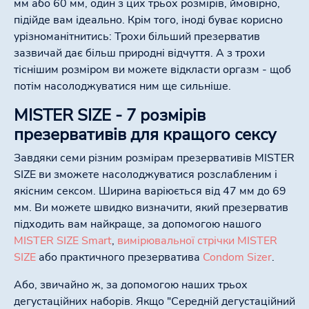
мм або 60 мм, один з цих трьох розмірів, ймовірно,
підійде вам ідеально. Крім того, іноді буває корисно
урізноманітнитись: Трохи більший презерватив
зазвичай дає більш природні відчуття. А з трохи
тіснішим розміром ви можете відкласти оргазм - щоб
потім насолоджуватися ним ще сильніше.
MISTER SIZE - 7 розмірів
презервативів для кращого сексу
Завдяки семи різним розмірам презервативів MISTER
SIZE ви зможете насолоджуватися розслабленим і
якісним сексом. Ширина варіюється від 47 мм до 69
мм. Ви можете швидко визначити, який презерватив
підходить вам найкраще, за допомогою нашого
MISTER SIZE Smart
,
вимірювальної стрічки MISTER
SIZE
або практичного презерватива
Condom Sizer
.
Або, звичайно ж, за допомогою наших трьох
дегустаційних наборів. Якщо "Середній дегустаційний