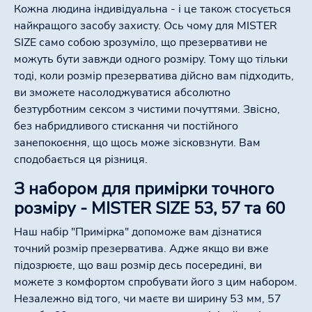
Кожна людина індивідуальна - і це також стосується
найкращого засобу захисту. Ось чому для MISTER
SIZE само собою зрозуміло, що презервативи не
можуть бути завжди одного розміру. Тому що тільки
тоді, коли розмір презерватива дійсно вам підходить,
ви зможете насолоджуватися абсолютно
безтурботним сексом з чистими почуттями. Звісно,
без набридливого стискання чи постійного
занепокоєння, що щось може зісковзнути. Вам
сподобається ця різниця.
З набором для примірки точного
розміру - МІSTER SIZE 53, 57 та 60
Наш набір "Примірка" допоможе вам дізнатися
точний розмір презерватива. Адже якщо ви вже
підозрюєте, що ваш розмір десь посередині, ви
можете з комфортом спробувати його з цим набором.
Незалежно від того, чи маєте ви ширину 53 мм, 57