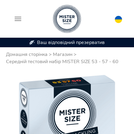
Ваш відповідний презерватив
Skip to main content
Домашня сторінка
>
Магазин
>
Середній тестовий набір MISTER SIZE 53 - 57 - 60