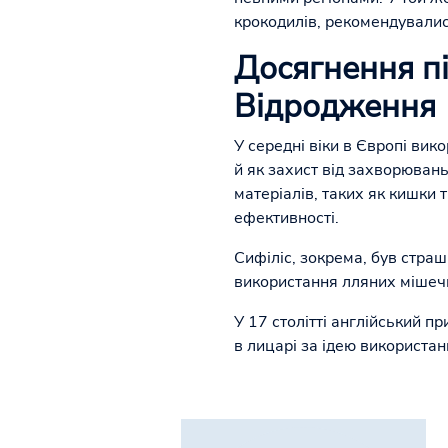
крокодилів, рекомендувалися
Досягнення пі
Відродження
У середні віки в Європі вик
й як захист від захворюван
матеріалів, таких як кишки 
ефективності.
Сифіліс, зокрема, був страш
використання лляних мішечкі
У 17 столітті англійський п
в лицарі за ідею використа