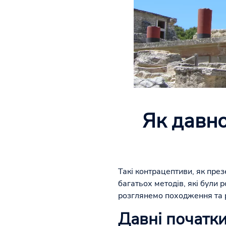
Як давно
Такі контрацептиви, як през
багатьох методів, які були 
розглянемо походження та ро
Давні початк