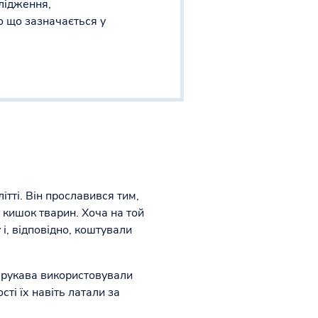
слідження,
 що зазначається у
тті. Він прославився тим,
 кишок тварин. Хоча на той
, відповідно, коштували
ь рукава використовували
сті їх навіть латали за