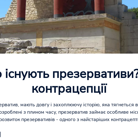
 існують презервативи? 
контрацепції
ерватив, мають довгу і захоплюючу історію, яка тягнеться в
розроблені з плином часу, презерватив займає особливе місце
звиток презервативів - одного з найстаріших контрацептив
и