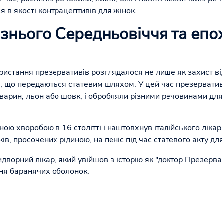
 в якості контрацептивів для жінок.
знього Середньовіччя та епо
ористання презервативів розглядалося не лише як захист ві
ь, що передаються статевим шляхом. У цей час презерватив
тварин, льон або шовк, і обробляли різними речовинами для
ною хворобою в 16 столітті і наштовхнув італійського ліка
в, просочених рідиною, на пеніс під час статевого акту для 
ридворний лікар, який увійшов в історію як "доктор Презерва
ння баранячих оболонок.