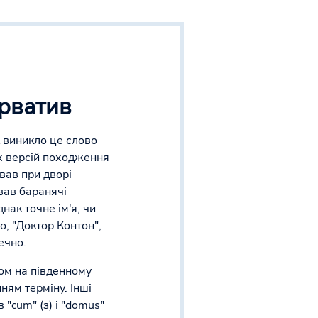
рватив
к виникло це слово
их версій походження
ував при дворі
ував баранячі
нак точне ім'я, чи
о, "Доктор Контон",
ечно.
ом на південному
ням терміну. Інші
 "cum" (з) і "domus"