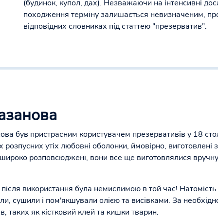
(будинок, купол, дах). Незважаючи на інтенсивні до
походження терміну залишається невизначеним, про
відповідних словниках під статтею "презерватив".
Казанова
а був пристрасним користувачем презервативів у 18 столі
 розпусних утіх любовні оболонки, ймовірно, виготовлені з
широко розповсюджені, вони все ще виготовлялися вручну і
 після використання була немислимою в той час! Натоміст
ли, сушили і пом'якшували олією та висівками. За необхідно
, таких як кістковий клей та кишки тварин.