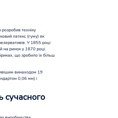
р розробив техніку
ковий латекс (гуму) як
резервативів. У 1855 році
 на ринок у 1870 році.
риках, що зробило їх більш
ивішим винаходом 19
андартом 0,06 мм) і
ь сучасного
рію виробництва