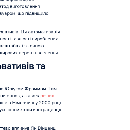
метод виготовлення
рвуаром, що підвищило
рвативів. Ця автоматизація
ості та якості вироблених
асштабах і з точною
 широких верств населення.
рвативів та
ено Юліусом Фроммом. Тим
ни стінок, а також
різних
ше в Німеччині у 2000 році
сі інші методи контрацепції
уттєво вплинув Ян Вінценц