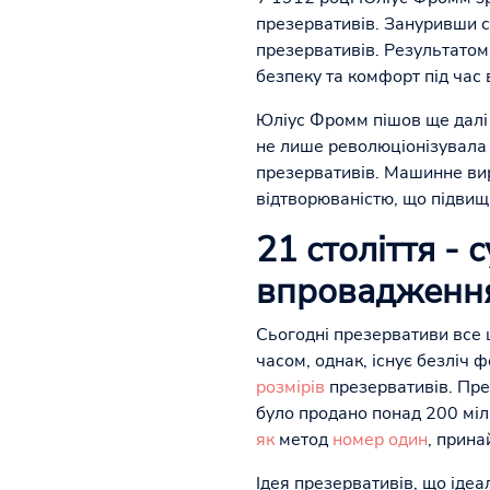
презервативів. Зануривши с
презервативів. Результатом
безпеку та комфорт під час 
Юліус Фромм пішов ще далі 
не лише революціонізувала 
презервативів. Машинне ви
відтворюваністю, що підвищ
21 століття -
впровадження
Сьогодні презервативи все
часом, однак, існує безліч 
розмірів
презервативів. Пре
було продано понад 200 міль
як
метод
номер один
, прина
Ідея презервативів, що іде