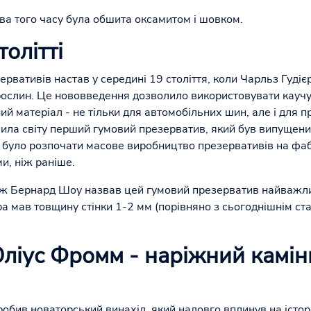
ва того часу була обшита оксамитом і шовком.
олітті
вативів настав у середині 19 століття, коли Чарльз Гудіє
 рослин. Це нововведення дозволило використовувати каучу
й матеріал - не тільки для автомобільних шин, але і для п
ила світу перший гумовий презерватив, який був випущений
 було розпочати масове виробництво презервативів на фаб
и, ніж раніше.
ж Бернард Шоу назвав цей гумовий презерватив найважл
ра мав товщину стінки 1-2 мм (порівняно з сьогоднішнім ст
 Юліус Фромм - наріжний камін
обив новаторський винахід, який надовго вплинув на істо