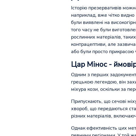
Історію презервативів можна
наприклад, вже чітко видно "
були виявлені на високогір
того часу не були виготовле
рослинних матеріалів, таки
контрацептиви, але зазвича
або були просто прикрасою 
Цар Мінос - ймові
Одним з перших задокументо
грецькою легендою, він зах
міхура кози, оскільки за п
Припускають, що сечові міху
хвороб, що передаються ста
різних матеріалів, включаючи
Однак ефективність цих мет
певними регіонами. У той же 