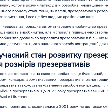
кляну колбу в розчин латексу, він розробив інноваційний 
 цього процесу стали тонкі, як вафлі, презервативи з резе
використання, і все це без жодних дратівливих швів.
і невдовзі запровадив автоматизоване виробництво презе
швидкість виробництва, але й сприяла підвищенню стабільн
робництво дозволило виробляти презервативи в більших м
ило доступність цього важливого засобу контрацепції для
 сучасний стан розвитку презе
 розмірів презервативів
 ще виготовляються на скляних колбах, як це було винайд
форм, кольорів, ароматизованих презервативів, різної товщи
зервативи також стали усталеним засобом контрацепції: ли
йонів презервативів. До 2023 року презерватив замінить у
ймні в Німеччині.
ально прилягають, розвивалася з 2001 року, на що також с