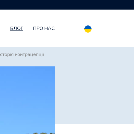
И
БЛОГ
ПРО НАС
сторія контрацепції