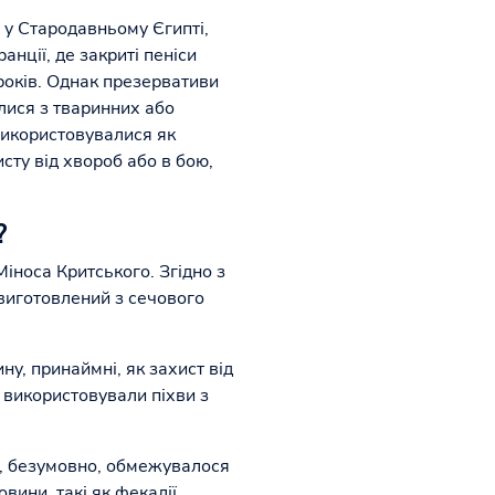
 у Стародавньому Єгипті,
анції, де закриті пеніси
років. Однак презервативи
ялися з тваринних або
використовувалися як
сту від хвороб або в бою,
?
носа Критського. Згідно з
виготовлений з сечового
у, принаймні, як захист від
 використовували піхви з
я, безумовно, обмежувалося
овини, такі як фекалії