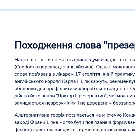
Походження слова "презе
Навіть лінгвісти не мають єдиної думки щодо того, я
(Condom в перекладі з англійської). Одна з можлив
слова пов'язана з лікарем 17 століття, який практик
англійського короля Карла II і, як кажуть, рекоменд
оболонки для профілактики хвороб і контрацепції. Од
дійсно його звали "Доктор Презерватив", чи, можлив
залишається незрозумілим і не доведеним беззапер
Альтернативна теорія посилається на містечко Конд
заході Франції, яке могло бути пов'язане з формуван
фахівці зрештою виводять термін від латинських слів