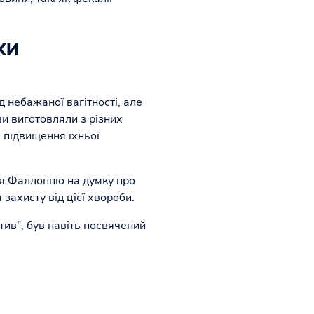
хи
д небажаної вагітності, але
и виготовляли з різних
 підвищення їхньої
ря Фаллоппіо на думку про
захисту від цієї хвороби.
тив", був навіть посвячений