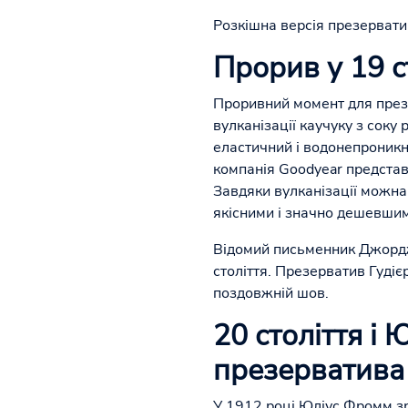
Розкішна версія презервати
Прорив у 19 ст
Проривний момент для презер
вулканізації каучуку з соку
еластичний і водонепроникни
компанія Goodyear представ
Завдяки вулканізації можна
якісними і значно дешевшим
Відомий письменник Джорд
століття. Презерватив Гудіє
поздовжній шов.
20 століття і
презерватива
У 1912 році Юліус Фромм зр