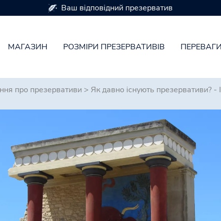
Презервативи доступні в 7 розмірах
МАГАЗИН
РОЗМІРИ ПРЕЗЕРВАТИВІВ
ПЕРЕВАГ
ання про презервативи
>
Як давно існують презервативи? - І