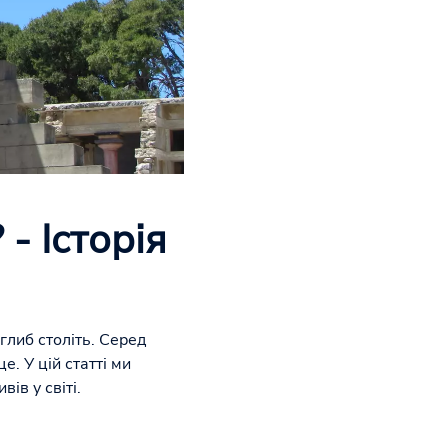
- Історія
глиб століть. Серед
. У цій статті ми
ів у світі.