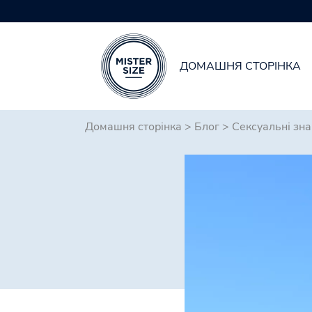
ДОМАШНЯ СТОРІНКА
Skip to main content
Домашня сторінка
>
Блог
>
Сексуальні зн