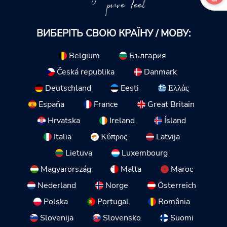
pure feel
ВИБЕРІТЬ СВОЮ КРАЇНУ / МОВУ:
Belgium
България
Česká republika
Danmark
Deutschland
Eesti
Ελλάς
España
France
Great Britain
Hrvatska
Ireland
Ísland
Italia
Κύπρος
Latvija
Lietuva
Luxembourg
Magyarország
Malta
Maroc
Nederland
Norge
Österreich
Polska
Portugal
România
Slovenija
Slovensko
Suomi