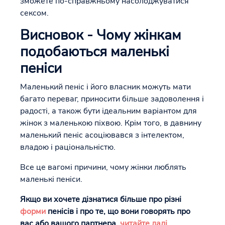
зможете по-справжньому насолоджуватися
сексом.
Висновок - Чому жінкам
подобаються маленькі
пеніси
Маленький пеніс і його власник можуть мати
багато переваг, приносити більше задоволення і
радості, а також бути ідеальним варіантом для
жінок з маленькою піхвою. Крім того, в давнину
маленький пеніс асоціювався з інтелектом,
владою і раціональністю.
Все це вагомі причини, чому жінки люблять
маленькі пеніси.
Якщо ви хочете дізнатися більше про різні
форми
пенісів і про те, що вони говорять про
вас або вашого партнера,
читайте далі
.