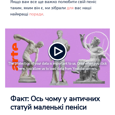
Якщо вам все ще важко полюбити свій пеніс
таким, яким він є, ми зібрали
для
вас наші
найкращі
поради
.
The protection of your data is important to us. Only when you click
here, you allow us to load data from Youtube servers.
Факт: Ось чому у античних
статуй маленькі пеніси