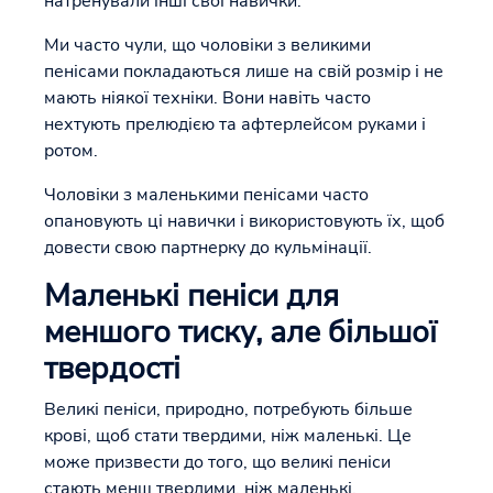
натренували інші свої навички.
Ми часто чули, що чоловіки з великими
пенісами покладаються лише на свій розмір і не
мають ніякої техніки. Вони навіть часто
нехтують прелюдією та афтерлейсом руками і
ротом.
Чоловіки з маленькими пенісами часто
опановують ці навички і використовують їх, щоб
довести свою партнерку до кульмінації.
Маленькі пеніси для
меншого тиску, але більшої
твердості
Великі пеніси, природно, потребують більше
крові, щоб стати твердими, ніж маленькі. Це
може призвести до того, що великі пеніси
стають менш твердими, ніж маленькі.