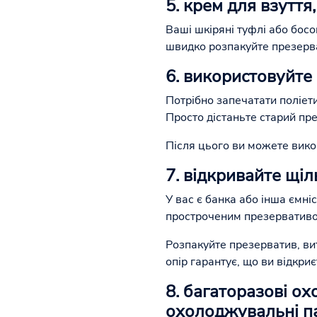
5. крем для взуття
Ваші шкіряні туфлі або бос
швидко розпакуйте презерват
6. використовуйте 
Потрібно запечатати поліети
Просто дістаньте старий пре
Після цього ви можете вико
7. відкривайте щі
У вас є банка або інша ємні
простроченим презервативо
Розпакуйте презерватив, вит
опір гарантує, що ви відкри
8. багаторазові о
охолоджувальні п