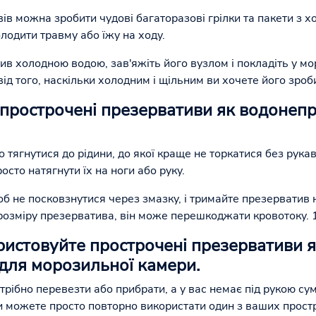
ів можна зробити чудові багаторазові грілки та пакети з 
лодити травму або їжу на ходу.
ив холодною водою, зав'яжіть його вузлом і покладіть у мо
ід того, наскільки холодним і щільним ви хочете його зроб
 прострочені презервативи як водонеп
 тягнутися до рідини, до якої краще не торкатися без рукав
сто натягнути їх на ноги або руку.
б не посковзнутися через змазку, і тримайте презерватив 
розміру презерватива, він може перешкоджати кровотоку. 
ристовуйте прострочені презервативи я
 для морозильної камери.
отрібно перевезти або прибрати, а у вас немає під рукою су
и можете просто повторно використати один з ваших прост