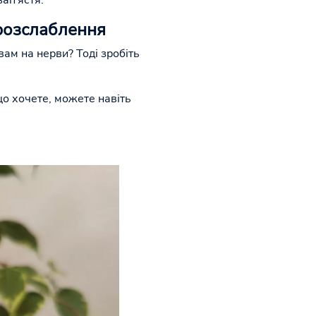
зап'ястя.
 розслаблення
 вам на нерви? Тоді зробіть
що хочете, можете навіть