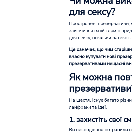
Чи можна вик
для сексу?
Прострочені презервативи, я
закінчився їхній термін прид
для сексу, оскільки латекс з
Це означає, що чим старіший
вчасно купувати нові презе
презервативами
нещасні ви
Як можна пов
презервативи
На щастя, існує багато різ
лайфхаки та ідеї.
1. захистіть свої 
Ви несподівано потрапили пі