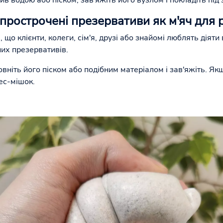
в водою або піском, зав'яжіть його вузлом і покладіть під 
 прострочені презервативи як м'яч для
, що клієнти, колеги, сім'я, друзі або знайомі люблять діяти
них презервативів.
вніть його піском або подібним матеріалом і зав'яжіть. Як
ес-мішок.