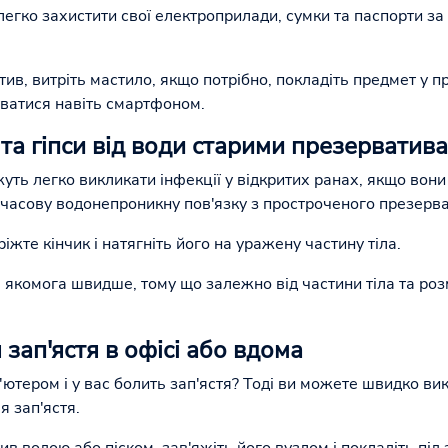
 легко захистити свої електроприлади, сумки та паспорти 
ив, витріть мастило, якщо потрібно, покладіть предмет у пр
ватися навіть смартфоном.
 та гіпси від води старими презерватив
ть легко викликати інфекції у відкритих ранах, якщо вони
часову водонепроникну пов'язку з простроченого презерва
іжте кінчик і натягніть його на уражену частину тіла.
 якомога швидше, тому що залежно від частини тіла та роз
 зап'ястя в офісі або вдома
ютером і у вас болить зап'ястя? Тоді ви можете швидко вик
я зап'ястя.