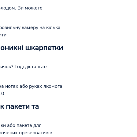
холодом. Ви можете
розильну камеру на кілька
ити.
роникні шкарпетки
ичок? Тоді дістаньте
на ногах або руках якомога
10.
к пакети та
мки або пакета для
рочених презервативів.