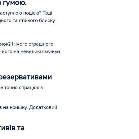
з гумою.
наступною подією? Тоді
ого та стійкого блиску.
умок? Нічого страшного!
е його на невеликі смужки.
презервативами
Це точно спрацює з
ив на кришку. Додатковий
ивів та