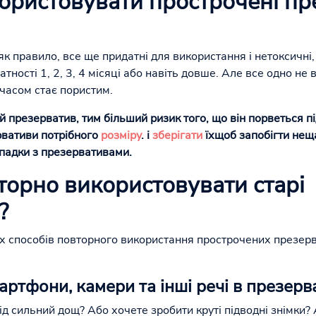
ористовувати прострочені пр
к правило, все ще придатні для використання і нетоксичні,
атності 1, 2, 3, 4 місяці або навіть довше. Але все одно не
 часом стає пористим.
 презерватив, тим більший ризик того, що він порветься пі
рвативи потрібного
розміру
.
і
зберігати
їх
щоб запобігти не
падки з презервативами.
торно використовувати старі
?
них способів повторного використання прострочених презер
смартфони, камери та інші речі в презерв
д сильний дощ? Або хочете зробити круті підводні знімки?