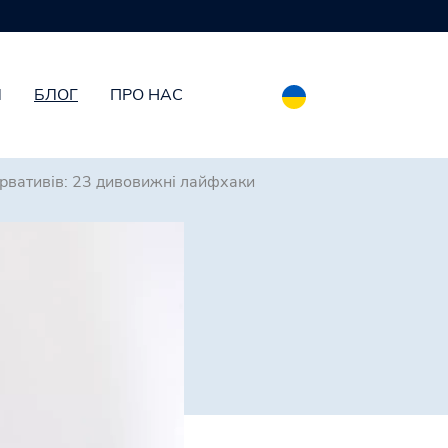
И
БЛОГ
ПРО НАС
рвативів: 23 дивовижні лайфхаки