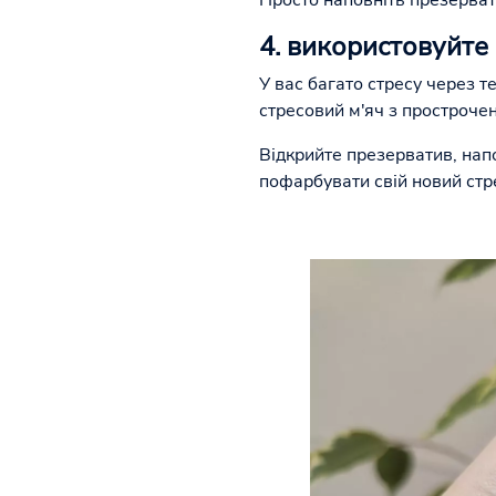
Просто наповніть презервати
4. використовуйте
У вас багато стресу через те
стресовий м'яч з простроче
Відкрийте презерватив, напо
пофарбувати свій новий стр