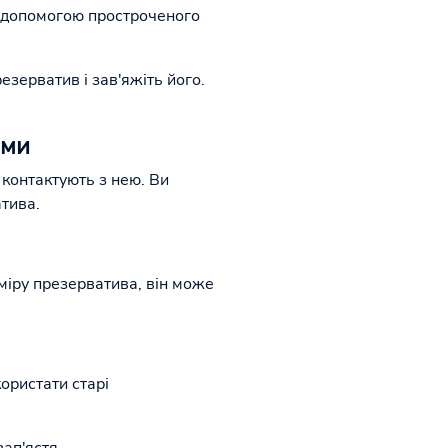
за допомогою простроченого
езерватив і зав'яжіть його.
ами
 контактують з нею. Ви
тива.
міру презерватива, він може
ористати старі