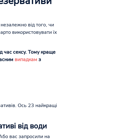
езервативи
 незалежно від того, чи
 варто використовувати їх
д час сексу. Тому краще
щасним
випадкам
з
вативів. Ось 23 найкращі
ативі від води
 Або вас запросили на