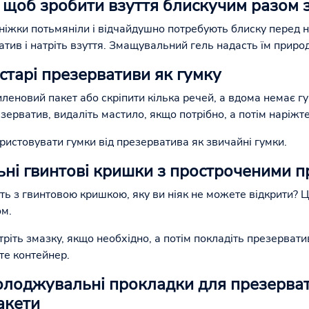
, щоб зробити взуття блискучим разом 
оніжки потьмяніли і відчайдушно потребують блиску перед 
ив і натріть взуття. Змащувальний гель надасть їм природн
старі презервативи як гумку
леновий пакет або скріпити кілька речей, а вдома немає г
зерватив, видаліть мастило, якщо потрібно, а потім наріжт
ристовувати гумки від презерватива як звичайні гумки.
льні гвинтові кришки з простроченими 
сть з гвинтовою кришкою, яку ви ніяк не можете відкрити? 
м.
ріть змазку, якщо необхідно, а потім покладіть презерват
єте контейнер.
холоджувальні прокладки для презерват
акети