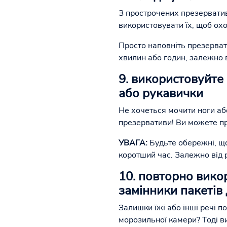
З прострочених презерватив
використовувати їх, щоб охо
Просто наповніть презерват
хвилин або годин, залежно в
9. використовуйте
або рукавички
Не хочеться мочити ноги або
презервативи! Ви можете про
УВАГА:
Будьте обережні, що
коротший час. Залежно від 
10. повторно вико
замінники пакетів
Залишки їжі або інші речі п
морозильної камери? Тоді в