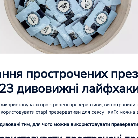
ння прострочених през
23 дивовижні лайфхак
використовувати прострочені презервативи, ви потрапили в 
икористовувати старі презервативи для сексу і як їх можна
здивовані тим, для чого можна використовувати презервати