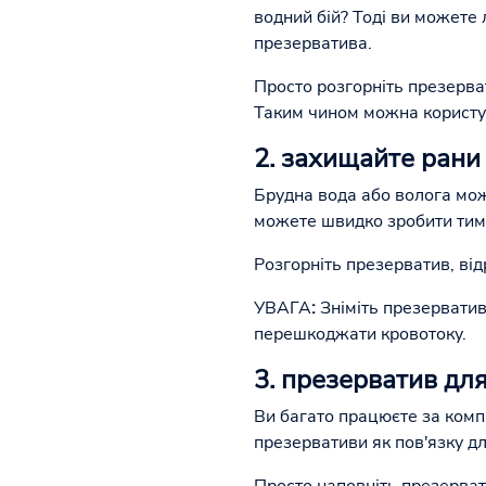
водний бій? Тоді ви можете
презерватива.
Просто розгорніть презерват
Таким чином можна користу
2. захищайте рани
Брудна вода або волога можу
можете швидко зробити тим
Розгорніть презерватив, відр
УВАГА
:
Зніміть презерватив
перешкоджати кровотоку.
3. презерватив для
Ви багато працюєте за комп'
презервативи як пов'язку дл