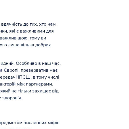
вдячність до тих, хто нам
нки, які є важливими для
айважливішою, тому ви
ого лише кілька добрих
видний. Особливо в наш час,
а Європі, презерватив має
ередачі ІПСШ, в тому числі
бактерій між партнерами.
який не тільки захищає від
 здоров'я.
предметом численних міфів