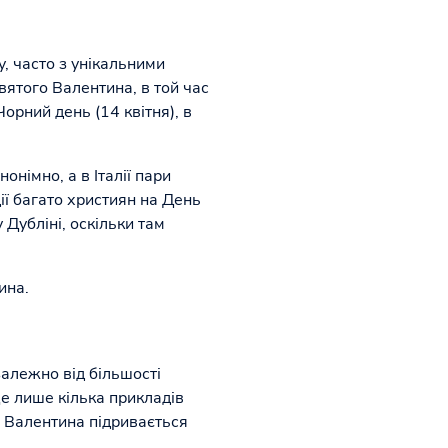
, часто з унікальними
вятого Валентина, в той час
орний день (14 квітня), в
онімно, а в Італії пари
ії багато християн на День
Дубліні, оскільки там
ина.
залежно від більшості
це лише кілька прикладів
о Валентина підривається