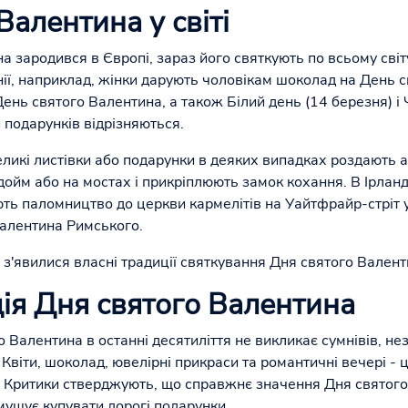
Валентина у світі
 зародився в Європі, зараз його святкують по всьому світу
ії, наприклад, жінки дарують чоловікам шоколад на День с
ень святого Валентина, а також Білий день (14 березня) і Ч
и подарунків відрізняються.
еликі листівки або подарунки в деяких випадках роздають ан
дойм або на мостах і прикріплюють замок кохання. В Ірланд
ть паломництво до церкви кармелітів на Уайтфрайр-стріт у 
Валентина Римського.
 з'явилися власні традиції святкування Дня святого Валент
ія Дня святого Валентина
 Валентина в останні десятиліття не викликає сумнівів, не
 Квіти, шоколад, ювелірні прикраси та романтичні вечері - 
ь. Критики стверджують, що справжнє значення Дня святог
мушує купувати дорогі подарунки.