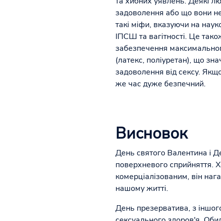
та хибних уявлень. Деякі 
задоволення або що вони н
такі міфи, вказуючи на наук
ІПСШ та вагітності. Це так
забезпечення максимального
(латекс, поліуретан), що з
задоволення від сексу. Якщо
же час дуже безпечний.
Висновок
День святого Валентина і Де
поверхневого сприйняття. Хо
комерціалізованим, він нага
нашому житті.
День презерватива, з іншого
сексуального здоров'я. Обид