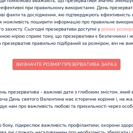
люди помилково вважають, що презервативи значно зменшу
еефективні при правильному використанні. День презерват
ові факти та дослідження, які підтверджують ефективність 
ож можливість поширити інформацію про правильне викори
 захисту. Сьогодні презервативи доступні у
різних розмір
начною мірою сприяє тому, що презервативи є безпечними 
 презерватив правильно підібраний за розміром, він не ви
ВИЗНАЧТЕ РОЗМІР ПРЕЗЕРВАТИВА ЗАРАЗ
нь презерватива - важливі дати з глибоким змістом, який 
ча День святого Валентина має історичне коріння і, на жа
дує нам про важливість любові та прихильності через особ
 боку, підкреслює важливість профілактики, охорони здоров
ва дні служать нагадуванням про необхідність зберігати і 