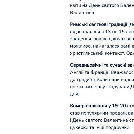
квіти на День святого Вале
Валентина.
Римські святкові традиції
: 
відзначалося з 13 по 15 лют
зведення юнаків і дівчат з
можливо, намагалася заміни
християнський контекст. Од
Середньовічні та сучасні зви
Англії та Франції. Вважалос
до традиції, коли пари надс
поети того часу згадували 
дня.
Комерціалізація у 19-20 сто
став популярним продаж ва
і День святого Валентина с
цукерки та інші подарунки.