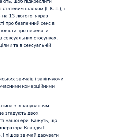
чають, щоб підкреслити
я статевим шляхом (ІПСШ), і
- на 13 лютого, якраз
ті про безпечний секс в
повісти про переваги
 в сексуальних стосунках.
іями та в сексуальній
ських звичаїв і закінчуючи
сучасними комерційними
ентина з вшануванням
ше згадують двох
тті нашої ери. Кажуть, що
ератора Клавдія II.
, і пішов звичай дарувати