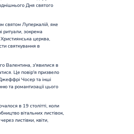
однішнього Дня святого
им святом Луперкалій, яке
ні ритуали, зокрема
. Християнська церква,
сти святкування в
го Валентина, з'явилися в
атися. Це повір'я призвело
 Джеффрі Чосер та інші
нню та романтизації цього
чалося в 19 столітті, коли
ництво вітальних листівок,
ерез листівки, квіти,