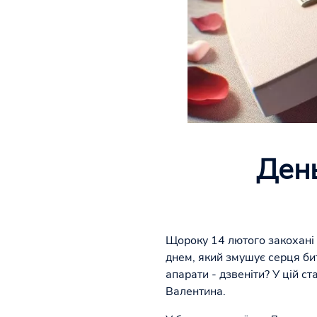
День
Щороку 14 лютого закохані в
днем, який змушує серця би
апарати - дзвеніти? У цій с
Валентина.