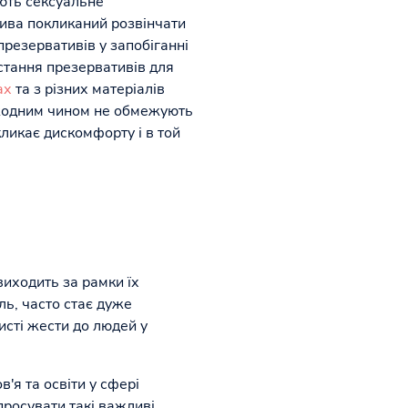
ють сексуальне
ива покликаний розвінчати
презервативів у запобіганні
стання презервативів для
ах
та з різних матеріалів
і жодним чином не обмежують
кликає дискомфорту і в той
виходить за рамки їх
ль, часто стає дуже
исті жести до людей у
'я та освіти у сфері
просувати такі важливі