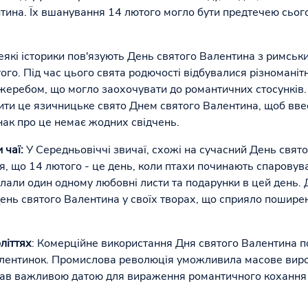
нтина. Їх вшанування 14 лютого могло бути предтечею сьог
Деякі історики пов'язують День святого Валентина з римськ
ого. Під час цього свята родючості відбувалися різноманіт
а жеребом, що могло заохочувати до романтичних стосунків
ти це язичницьке свято Днем святого Валентина, щоб вве
нак про це немає жодних свідчень.
 чаї:
У Середньовіччі звичаї, схожі на сучасний День свято
я, що 14 лютого - це день, коли птахи починають спаровув
илали один одному любовні листи та подарунки в цей день.
День святого Валентина у своїх творах, що сприяло пошире
літтях
: Комерційне використання Дня святого Валентина по
лентинок. Промислова революція уможливила масове вироб
тав важливою датою для вираження романтичного кохання ч