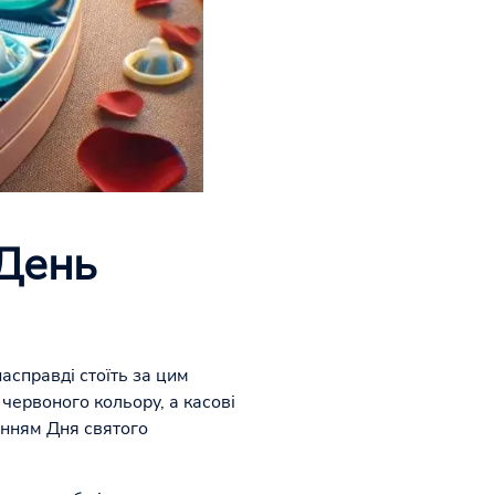
 День
асправді стоїть за цим
червоного кольору, а касові
ченням Дня святого