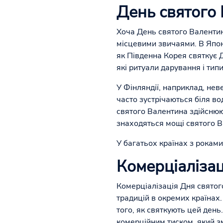
День святого 
Хоча День святого Валентина
місцевими звичаями. В Япон
як Південна Корея святкує Д
які ритуали дарування і тип
У Фінляндії, наприклад, нев
часто зустрічаються біля во
святого Валентина здійснюю
знаходяться мощі святого 
У багатьох країнах з роками
Комерціалізац
Комерціалізація Дня святого
традицій в окремих країнах.
того, як святкують цей ден
комерційним тиском, який з