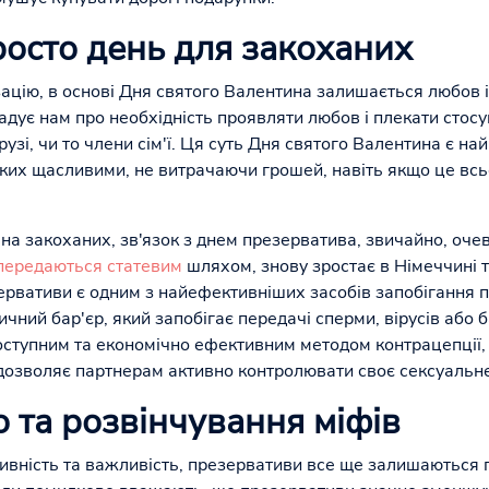
росто день для закоханих
цію, в основі Дня святого Валентина залишається любов і 
адує нам про необхідність проявляти любов і плекати стосу
друзі, чи то члени сім'ї. Ця суть Дня святого Валентина є н
ких щасливими, не витрачаючи грошей, навіть якщо це всь
на закоханих, зв'язок з днем презерватива, звичайно, оче
передаються статевим
шляхом, знову зростає в Німеччині т
рвативи є одним з найефективніших засобів запобігання п
чний бар'єр, який запобігає передачі сперми, вірусів або 
оступним та економічно ефективним методом контрацепції, 
й дозволяє партнерам активно контролювати своє сексуальне
 та розвінчування міфів
вність та важливість, презервативи все ще залишаються 