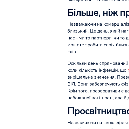
Більше, ніж п
Незважаючи на комерціаліза
близький. Це день, який наг
нас - чи то партнери, чи то 
можете зробити своїх близь
слів.
Оскільки день спрямований 
коли кількість інфекцій, що
вирішальне значення. Презе
ВІЛ. Вони забезпечують фізи
Крім того, презервативи є д
небажаної вагітності, але 
Просвітництво
Незважаючи на свою ефекти