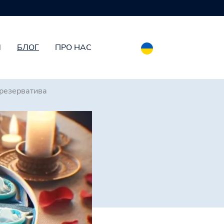
И
БЛОГ
ПРО НАС
презерватива