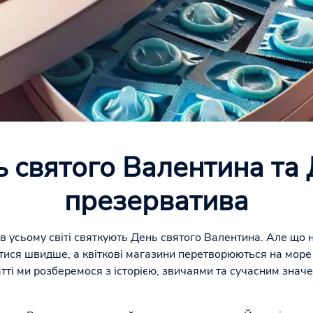
 святого Валентина та
презерватива
 усьому світі святкують День святого Валентина. Але що н
тися швидше, а квіткові магазини перетворюються на море 
татті ми розберемося з історією, звичаями та сучасним зна