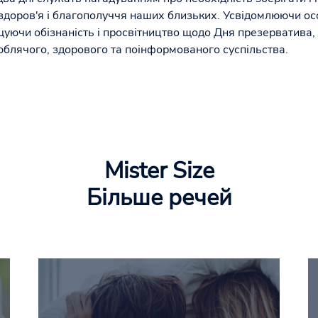
а, здоров'я і благополуччя наших близьких. Усвідомлюючи о
щуючи обізнаність і просвітництво щодо Дня презерватива,
юблячого, здорового та поінформованого суспільства.
Mister Size
Більше речей