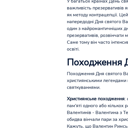
У багатьох країнах День св
важливість презервативів я
як методу контрацепції. Цей
напередодні Дня святого Ва
один з найромантичніших дн
презервативів, розвінчати м
Саме тому він часто інтенс
освіті.
Походження Д
Походження Дня святого Вал
християнськими легендами 
святкуваннями.
Християнське походження
:
пам'яті одного або кількох
Валентинів - Валентина з Тер
обидва вінчали пари за хри
Кажуть, що Валентин Римськи