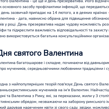
ятого Валентина - це ще й день презерватива. Його відзна
к основного засобу профілактики інфекцій, що передаютьс
 день зазвичай припадає на 14 лютого, а в деяких країнах 
лентина - дата, навмисно обрана для підвищення обізнанос
ів у році. День презерватива надає чудову можливість роз
іфи та підкреслити важливість відповідальності та захисту
ивно використовується багатьма консультаційними організац
ня святого Валентина
ентина багатошарове і складне, починаючи від давньорим
про мучеників, середньовічними любовними традиціями і 
 одна з найпопулярніших теорій пов'язує День святого Вал
 ранньохристиянських мучеників на ім'я Валентин. Найчасті
ні та Валентина з Риму, які, за переказами, жили у 3 столі
стиянським обрядом, незважаючи на заборону римського імп
й дарував нареченим квіти зі свого саду, звідки, можливо