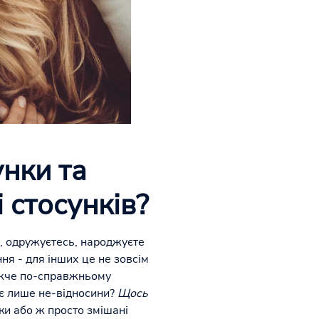
унки та
і стосунків?
ь, одружуєтесь, народжуєте
ня - для інших це не зовсім
важче по-справжньому
, є лише не-відносини?
Щось
ки або ж просто змішані