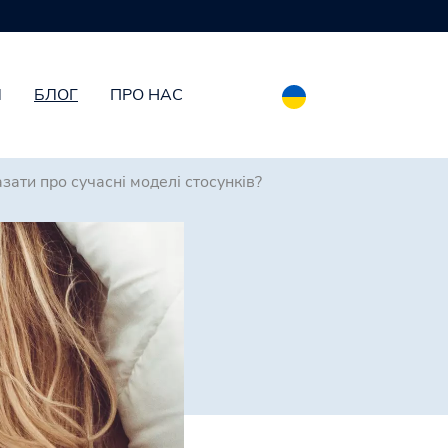
И
БЛОГ
ПРО НАС
азати про сучасні моделі стосунків?