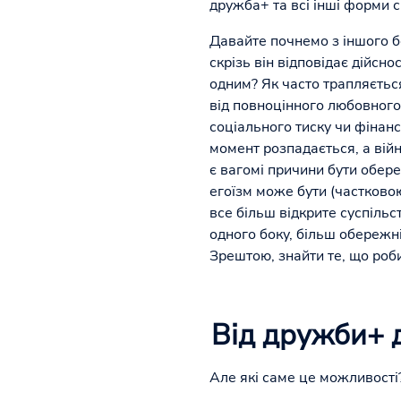
дружба+ та всі інші форми с
Давайте почнемо з іншого б
скрізь він відповідає дійсн
одним? Як часто трапляється
від повноцінного любовного 
соціального тиску чи фінанс
момент розпадається, а війн
є вагомі причини бути обер
егоїзм може бути (частково
все більш відкрите суспільс
одного боку, більш обережні
Зрештою, знайти те, що ро
Від дружби+ д
Але які саме це можливості?