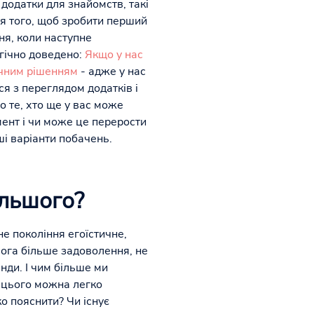
додатки для знайомств, такі
ля того, щоб зробити перший
ня, коли наступне
огічно доведено:
Якщо у нас
очним рішенням
- адже у нас
я з переглядом додатків і
о те, хто ще у вас може
мент і чи може це перерости
ші варіанти побачень.
ільшого?
е покоління егоїстичне,
мога більше задоволення, не
нди. І чим більше ми
, цього можна легко
о пояснити? Чи існує