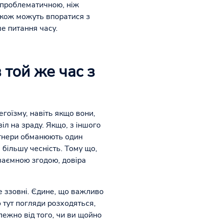
ш проблематичною, ніж
також можуть впоратися з
ше питання часу.
 той же час з
гоїзму, навіть якщо вони,
іл на зраду. Якщо, з іншого
артнери обманюють один
 більшу чесність. Тому що,
взаємною згодою, довіра
е ззовні. Єдине, що важливо
о тут погляди розходяться,
лежно від того, чи ви щойно