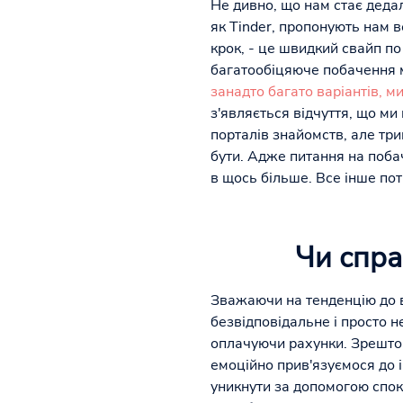
Не дивно, що нам стає деда
як Tinder, пропонують нам в
крок, - це швидкий свайп по
багатообіцяюче побачення м
занадто багато варіантів, 
з'являється відчуття, що ми
порталів знайомств, але три
бути. Адже питання на побач
в щось більше. Все інше пот
Чи спра
Зважаючи на тенденцію до в
безвідповідальне і просто 
оплачуючи рахунки. Зрештою,
емоційно прив'язуємося до 
уникнути за допомогою споку