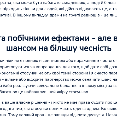
рства, яка може бути набагато складнішою, а іноді й біль
а підходить тільки для людей, які дійсно відчувають це, а 
ктиві. В іншому випадку, драми на ґрунті ревнощів - це ли
а побічними ефектами - але в
шансом на більшу чесність
 аж ніяк не є повною нісенітницею або вираженням чистого е
ористовуються як виправдання для того, щоб дати собі дозв
 моногамні стосунки мають свої темні сторони і як часто п
и - вільне або відкрите партнерство може означати шанс на
и і/або реалізуючи сексуальне бажання в іншому місці за 
 багатьох це найважливіший якір у стосунках.
 ваше власне рішення - і ніхто не має права судити про ц
 згодні з тим, які стосунки вони мають один з одним. Бо якщ
на. Тому перший крок - це завжди відкрита дискусія. Неза