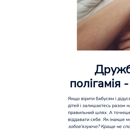
Дружба
полігамія -
Якщо вірити бабусям і дідус
дітей і залишаєтесь разом н
правильний шлях. А точніше
віддавати себе. Як інакше м
зобов'язуюче? Краще не спо