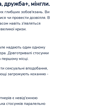
, дружба+, мінгли.
них глибших зобов'язань. Ви
ися чи провести дозвілля. В
асом навіть з'являться
евеликої кризи.
 але надають один одному
ера. Довготривалі стосунки
 першому місці.
ати сексуальні вподобання,
внощі загрожують коханню -
тнерів є невід'ємною
лька стосунків паралельно