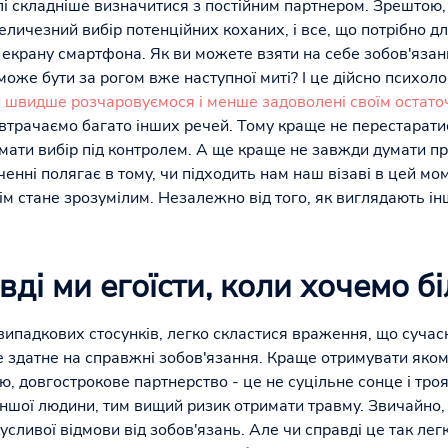
лі складніше визначитися з постійним партнером. Зрештою, 
еличезний вибір потенційних коханих, і все, що потрібно д
 екрану смартфона. Як ви можете взяти на себе зобов'язан
оже бути за рогом вже наступної миті? І це дійсно психол
ми швидше розчаровуємося і менше задоволені своїм остат
 втрачаємо багато інших речей. Тому краще не перестаратис
мати вибір під контролем. А ще краще не завжди думати пр
енні полягає в тому, чи підходить нам наш візаві в цей мо
ім стане зрозумілим. Незалежно від того, як виглядають ін
вді ми егоїсти, коли хочемо б
ипадкових стосунків, легко скластися враження, що сучасн
не здатне на справжні зобов'язання. Краще отримувати яко
 довгострокове партнерство - це не суцільне сонце і троя
іншої людини, тим вищий ризик отримати травму. Звичайно
сливої відмови від зобов'язань. Але чи справді це так легк