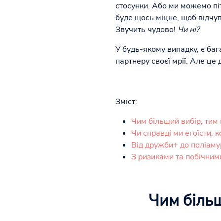
стосунки. Або ми можемо піт
буде щось міцне, щоб відчув
Звучить чудово!
Чи ні?
У будь-якому випадку, є баг
партнеру своєї мрії. Але це
Зміст:
Чим більший вибір, тим
Чи справді ми егоїсти, 
Від дружби+ до поліамур
З ризиками та побічним
Чим біль