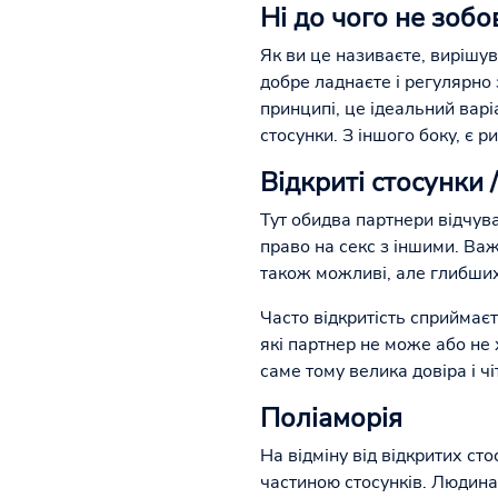
Ні до чого не зобо
Як ви це називаєте, вирішув
добре ладнаєте і регулярно 
принципі, це ідеальний варі
стосунки. З іншого боку, є 
Відкриті стосунки 
Тут обидва партнери відчува
право на секс з іншими. Ва
також можливі, але глибших
Часто відкритість сприймає
які партнер не може або не 
саме тому велика довіра і ч
Поліаморія
На відміну від відкритих сто
частиною стосунків. Людина 