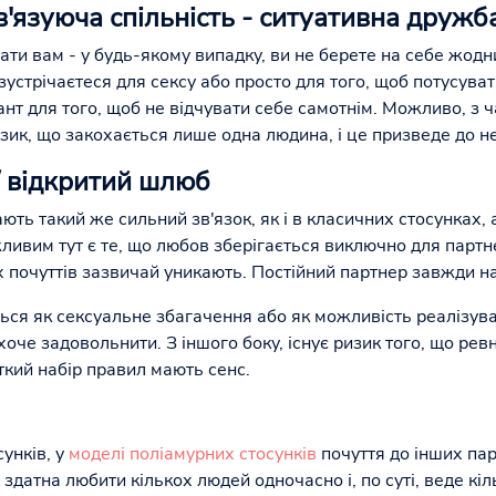
в'язуюча спільність - ситуативна дружба
ати вам - у будь-якому випадку, ви не берете на себе жод
зустрічаєтеся для сексу або просто для того, щоб потусуват
ант для того, щоб не відчувати себе самотнім. Можливо, з ч
ризик, що закохається лише одна людина, і це призведе до н
/ відкритий шлюб
ють такий же сильний зв'язок, як і в класичних стосунках,
жливим тут є те, що любов зберігається виключно для партн
 почуттів зазвичай уникають. Постійний партнер завжди на
ться як сексуальне збагачення або як можливість реалізув
хоче задовольнити. З іншого боку, існує ризик того, що ре
іткий набір правил мають сенс.
сунків, у
моделі поліамурних стосунків
почуття до інших пар
здатна любити кількох людей одночасно і, по суті, веде кі