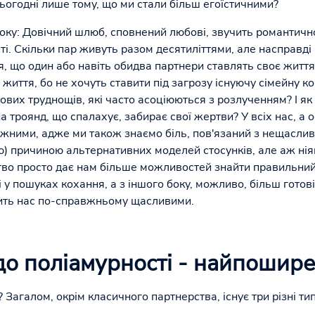
ьогодні лише тому, що ми стали більш егоїстичними?
оку: Довічний шлюб, сповнений любові, звучить романтично
ості. Скільки пар живуть разом десятиліттями, але насправді
, що один або навіть обидва партнери ставлять своє життя
життя, бо не хочуть ставити під загрозу існуючу сімейну к
ових труднощів, які часто асоціюються з розлученням? І як
а троянд, що спалахує, забирає свої жертви? У всіх нас, а 
ежними, адже ми також знаємо біль, пов'язаний з нещасли
ю) причиною альтернативних моделей стосунків, але аж нія
тво просто дає нам більше можливостей знайти правильний 
 у пошуках кохання, а з іншого боку, можливо, більш готов
бить нас по-справжньому щасливими.
о поліамурності - найпошире
 Загалом, окрім класичного партнерства, існує три різні тип