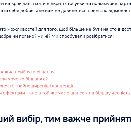
и на крок далі і мати відкриті стосунки чи поліамурне парт
ати себе добре, але нам не доведеться повністю відмовляти
ато можливостей для того, щоб більше не бути на сто відсо
 добре чи погано? Чи ні? Ми спробували розібратися:
 важче прийняти рішення
коли хочемо більшого?
ності - найпоширеніші концепції.
и ефектами - але в той же час з шансом на більшу чесність
ший вибір, тим важче прийнят