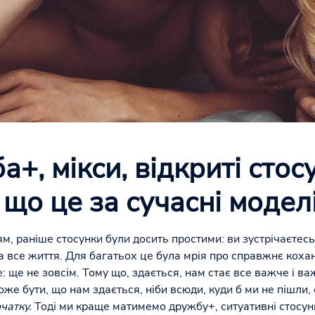
+, мікси, відкриті стос
 що це за сучасні модел
ям, раніше стосунки були досить простими: ви зустрічаєтес
а все життя. Для багатьох це була мрія про справжнє кохан
: ще не зовсім. Тому що, здається, нам стає все важче і 
оже бути, що нам здається, ніби всюди, куди б ми не пішли
чатку.
Тоді ми краще матимемо дружбу+, ситуативні стосун