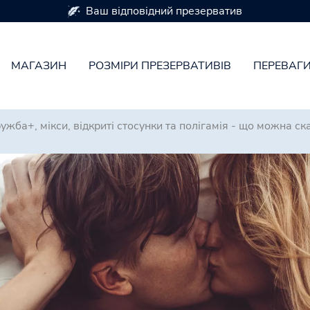
Презервативи доступні в 7 розмірах
МАГАЗИН
РОЗМІРИ ПРЕЗЕРВАТИВІВ
ПЕРЕВАГ
ужба+, мікси, відкриті стосунки та полігамія - що можна ск