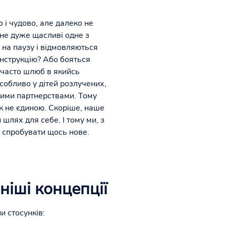
 і чудово, але далеко не
 не дуже щасливі одне з
 на паузу і відмовляються
онструкцію? Або бояться
 часто шлюб в якийсь
особливо у дітей розлучених,
вими партнерствами. Тому
к не єдиною. Скоріше, наше
шлях для себе. І тому ми, з
і спробувати щось нове.
ніші концепції
и стосунків: