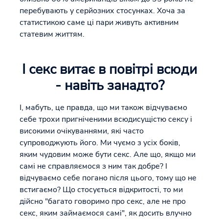
перебувають у серйозних стосунках. Хоча за
статистикою саме ці пари живуть активним
статевим життям.
І секс витає в повітрі всюди
- навіть занадто?
І, мабуть, це правда, що ми також відчуваємо
себе трохи пригніченими всюдисущістю сексу і
високими очікуваннями, які часто
супроводжують його. Ми чуємо з усіх боків,
яким чудовим може бути секс. Але що, якщо ми
самі не справляємося з ним так добре? І
відчуваємо себе погано після цього, тому що не
встигаємо? Що стосується відкритості, то ми
дійсно "багато говоримо про секс, але не про
секс, яким займаємося самі", як досить влучно