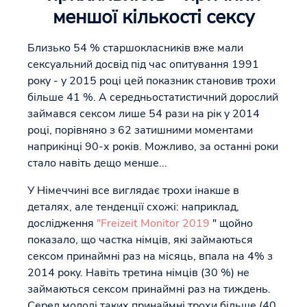
меншої кількості сексу
Близько 54 % старшокласників вже мали
сексуальний досвід під час опитування 1991
року - у 2015 році цей показник становив трохи
більше 41 %. А середньостатистичний дорослий
займався сексом лише 54 рази на рік у 2014
році, порівняно з 62 затишними моментами
наприкінці 90-х років. Можливо, за останні роки
стало навіть дещо менше...
У Німеччині все виглядає трохи інакше в
деталях, але тенденції схожі: наприклад,
дослідження
"Freizeit Monitor 2019
" щойно
показало, що частка німців, які займаються
сексом принаймні раз на місяць, впала на 4% з
2014 року. Навіть третина німців (30 %) не
займаються сексом принаймні раз на тиждень.
Серед молоді таких принаймні трохи більше (40