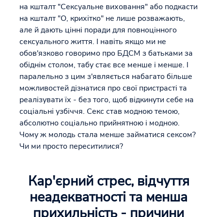
на кшталт "Сексуальне виховання" або подкасти
на кшталт "О, крихітко" не лише розважають,
але й дають цінні поради для повноцінного
сексуального життя. І навіть якщо ми не
обов'язково говоримо про БДСМ з батьками за
обіднім столом, табу стає все менше і менше. І
паралельно з цим з'являється набагато більше
можливостей дізнатися про свої пристрасті та
реалізувати їх - без того, щоб відкинути себе на
соціальні узбіччя. Секс став модною темою,
абсолютно соціально прийнятною і модною.
Чому ж молодь стала менше займатися сексом?
Чи ми просто переситилися?
Кар'єрний стрес, відчуття
неадекватності та менша
прихильність - причини