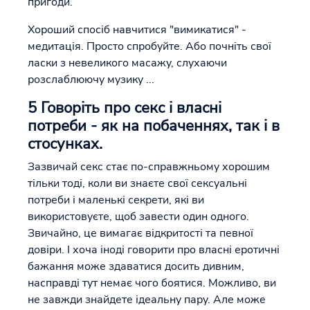
пригоди.
Хороший спосіб навчитися "вимикатися" -
медитація. Просто спробуйте. Або почніть свої
ласки з невеликого масажу, слухаючи
розслаблюючу музику ...
5 Говоріть про секс і власні
потреби - як на побаченнях, так і в
стосунках.
Зазвичай секс стає по-справжньому хорошим
тільки тоді, коли ви знаєте свої сексуальні
потреби і маленькі секрети, які ви
використовуєте, щоб завести один одного.
Звичайно, це вимагає відкритості та певної
довіри. І хоча іноді говорити про власні еротичні
бажання може здаватися досить дивним,
насправді тут немає чого боятися. Можливо, ви
не завжди знайдете ідеальну пару. Але може