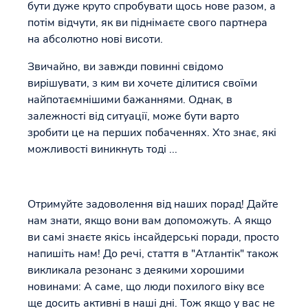
бути дуже круто спробувати щось нове разом, а
потім відчути, як ви піднімаєте свого партнера
на абсолютно нові висоти.
Звичайно, ви завжди повинні свідомо
вирішувати, з ким ви хочете ділитися своїми
найпотаємнішими бажаннями. Однак, в
залежності від ситуації, може бути варто
зробити це на перших побаченнях. Хто знає, які
можливості виникнуть тоді ...
Отримуйте задоволення від наших порад! Дайте
нам знати, якщо вони вам допоможуть. А якщо
ви самі знаєте якісь інсайдерські поради, просто
напишіть нам! До речі, стаття в "Атлантік" також
викликала резонанс з деякими хорошими
новинами: А саме, що люди похилого віку все
ще досить активні в наші дні. Тож якщо у вас не