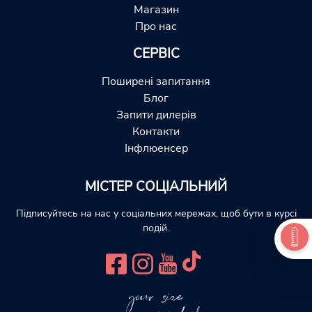
Магазин
Про нас
СЕРВІС
Поширені запитання
Блог
Запити дилерів
Контакти
Інфлюенсер
МІСТЕР СОЦІАЛЬНИЙ
Підписуйтесь на нас у соціальних мережах, щоб бути в курсі
подій.
your size