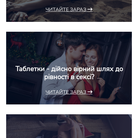
ЧИТАЙТЕ ЗАРАЗ
Таблетки - дійсно вірний шлях до
рівності в сексі?
ЧИТАЙТЕ ЗАРАЗ