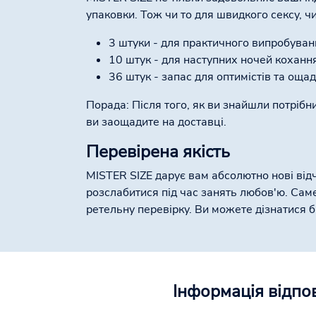
упаковки. Тож чи то для швидкого сексу, ч
3 штуки - для практичного випробуван
10 штук - для наступних ночей коханн
36 штук - запас для оптимістів та ощ
Порада: Після того, як ви знайшли потрібн
ви заощадите на доставці.
Перевірена якість
MISTER SIZE дарує вам абсолютно нові відч
розслабитися під час занять любов'ю. Сам
ретельну перевірку. Ви можете дізнатися 
Інформація відпо