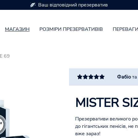
Ваш відповідний презерватив
МАГАЗИН
РОЗМІРИ ПРЕЗЕРВАТИВІВ
ПЕРЕВАГ
E 69
Фабіо
т
MISTER SI
Презервативи великого роз
до гігантських пенісів, не
вже зараз!