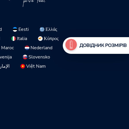
pure feel
d
Eesti
Ελλάς
d
Italia
Κύπρος
ДОВІДНИК РОЗМІРІВ
Maroc
Nederland
venija
Slovensko
الإمار
Việt Nam