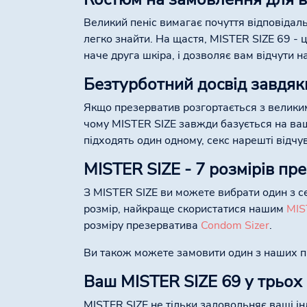
Великий пеніс вимагає почуття відповідаль
легко знайти. На щастя, MISTER SIZE 69 -
наче друга шкіра, і дозволяє вам відчути 
Безтурботний досвід завдяк
Якщо презерватив розгортається з велики
чому MISTER SIZE завжди базується на ваш
підходять один одному, секс нарешті відчу
MISTER SIZE - 7 розмірів пр
З MISTER SIZE ви можете вибрати один з се
розмір, найкраще скористатися нашим
MIS
розміру презерватива
Condom Sizer
.
Ви також можете замовити один з наших про
Ваш MISTER SIZE 69 у трьох
MISTER SIZE не тільки задовольняє ваші ін