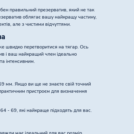
рібен правильний презерватив, який не так
резерватив облягає вашу найкращу частину,
ктів, але з чистими відчуттями.
ва
же швидко перетворитися на тягар. Ось
ив і ваш найкращий член ідеально
та інтенсивним.
69 мм. Якщо ви ще не знаєте свій точний
практичним пристроєм для визначення
64 - 69, які найкраще підходять для вас.
завжди має ідеальний для вас розмір