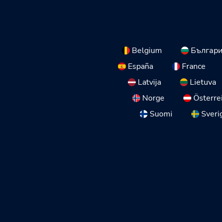
Belgium
Българ
España
France
Latvija
Lietuva
Norge
Österre
Suomi
Sveri