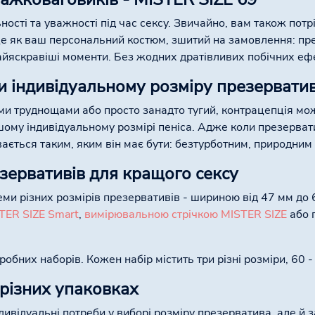
ності та уважності під час сексу. Звичайно, вам також пот
 це як ваш персональний костюм, зшитий на замовлення: п
найяскравіші моменти. Без жодних дратівливих побічних ефе
и індивідуальному розміру презервати
ми труднощами або просто занадто тугий, контрацепція мо
ому індивідуальному розмірі пеніса. Адже коли презерват
вається таким, яким він має бути: безтурботним, природним 
езервативів для кращого сексу
ми різних розмірів презервативів - шириною від 47 мм до 
TER SIZE Smart
,
вимірювальною стрічкою MISTER SIZE
або 
бних наборів. Кожен набір містить три різні розміри, 60 - 
 різних упаковках
дивідуальні потреби у виборі розміру презерватива, але й 