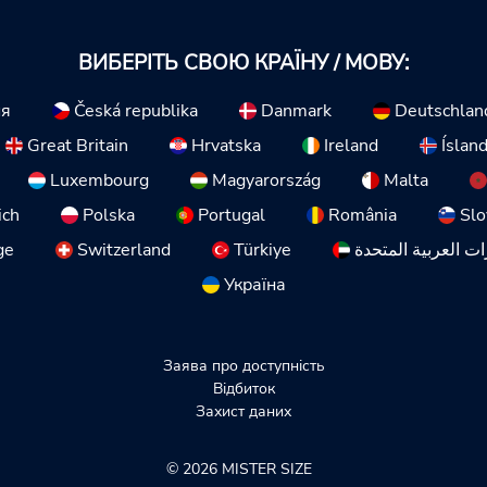
ВИБЕРІТЬ СВОЮ КРАЇНУ / МОВУ:
ия
Česká republika
Danmark
Deutschlan
Great Britain
Hrvatska
Ireland
Íslan
Luxembourg
Magyarország
Malta
ich
Polska
Portugal
România
Slo
ge
Switzerland
Türkiye
ات العربية المتحدة
Україна
Заява про доступність
Відбиток
Захист даних
© 2026 MISTER SIZE