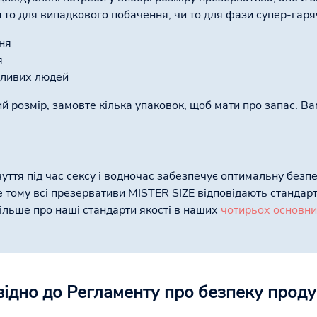
и то для випадкового побачення, чи то для фази супер-гаря
ня
я
адливих людей
ий розмір, замовте кілька упаковок, щоб мати про запас. Ва
уття під час сексу і водночас забезпечує оптимальну безпе
е тому всі презервативи MISTER SIZE відповідають стандар
більше про наші стандарти якості в наших
чотирьох основн
відно до Регламенту про безпеку продук