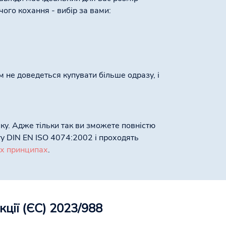
чого кохання - вибір за вами:
м не доведеться купувати більше одразу, і
ку. Адже тільки так ви зможете повністю
ту DIN EN ISO 4074:2002 і проходять
их принципах
.
ції (ЄС) 2023/988