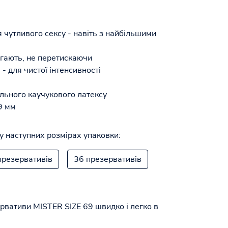
я чутливого сексу - навіть з найбільшими
ягають, не перетискаючи
- для чистої інтенсивності
льного каучукового латексу
9 мм
у наступних розмірах упаковки:
презервативів
36 презервативів
рвативи MISTER SIZE 69 швидко і легко в