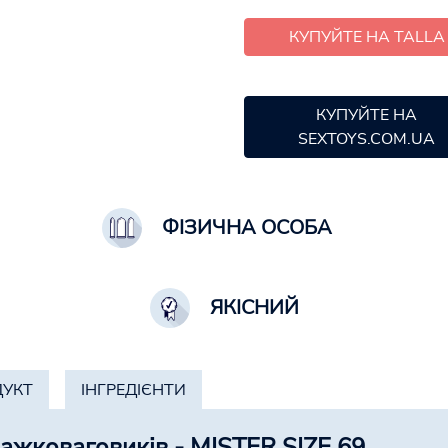
КУПУЙТЕ НА TALLA
КУПУЙТЕ НА
SEXTOYS.COM.UA
ФІЗИЧНА ОСОБА
ЯКІСНИЙ
ДУКТ
ІНГРЕДІЄНТИ
ажковаговиків - MISTER SIZE 69