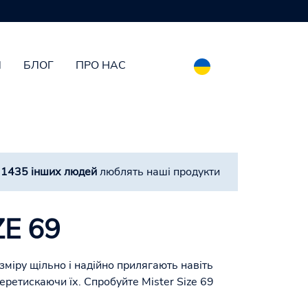
И
БЛОГ
ПРО НАС
а
1435 інших людей
люблять наші продукти
ZE 69
міру щільно і надійно прилягають навіть
 перетискаючи їх. Спробуйте Mister Size 69