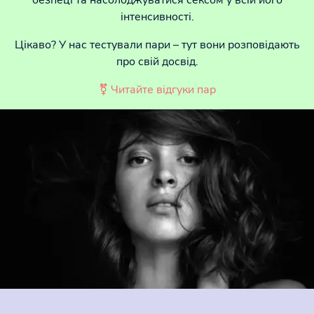
інтенсивності.
Цікаво? У нас тестували пари – тут вони розповідають
про свій досвід.
⚧ Читайте відгуки пар