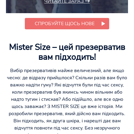
ЧИТАЙТЕ ЗАРАЗ
СПРОБУЙТЕ ЩОСЬ НОВЕ
Mister Size – цей презерватив
вам підходить!
Вибір презервативів майже величезний, але якщо
чесно: де відразу прийшлося? Скільки разів вам було
важко надіти гуму? Які відчуття були під час сексу,
коли презерватив був якимсь чином вільним або
надто тугим і стискав? Або підійшло, але все одно
щось заважає? З MISTER SIZE це вже історія. Ми
розробили презерватив, який дійсно вам підходить.
Він підходить, як друга шкіра, і нарешті дає вам
відчуття повноти під час сексу. Без незручного