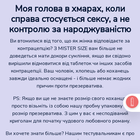
Моя голова в хмарах, коли
справа стосується сексу, а не
контролю за народжуваністю
Ви втомилися від того, що як жінка відповідаєте за
контрацепцію? З MISTER SIZE вам більше не
доведеться мати докори сумління, якщо ви свідомо
вирішили відмовитися від таблеток чи інших засобів
контрацепції. Ваш чоловік, хлопець або коханець
завжди ідеально оснащені - і більше немає жодних
причин проти презерватива.
PS: Якщо ви ще не знаєте розмір свого коханця,
просто візьміть із собою нашу пробну упаковку та
розмір презерватива. З цим у вас є несподіваний
криголам для початку чудового любовного роману.
Ви хочете знати більше? Нашим тестувальникам є про