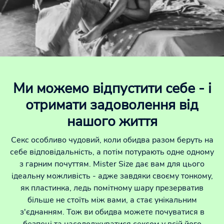
Ми можемо відпустити себе - і
отримати задоволення від
нашого життя
Секс особливо чудовий, коли обидва разом беруть на
себе відповідальність, а потім потурають одне одному
з гарним почуттям. Mister Size дає вам для цього
ідеальну можливість - адже завдяки своєму тонкому,
як пластинка, ледь помітному шару презерватив
більше не стоїть між вами, а стає унікальним
з'єднанням. Тож ви обидва можете почуватися в
безпеці та насолоджуватися сексом у всій його